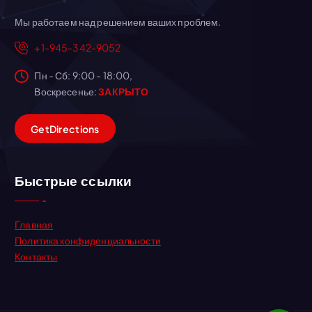
Мы работаем над решением ваших проблем.
+1-945-342-9052
Пн - Сб: 9:00 - 18:00,
Воскресенье:
ЗАКРЫТО
G
e
t
D
i
r
e
c
t
i
o
n
s
Быстрые ссылки
Главная
Политика конфиденциальности
Контакты