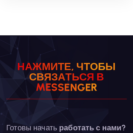
Н
А
Ж
М
И
Т
Е
,
Ч
Т
О
Б
Ы
В
Я
С
С
В
Я
З
Ь
А
Т
R
M
E
E
S
S
G
E
N
Готовы начать
работать с нами?